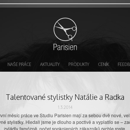
NAŠE PRÁCE
AKTUALITY
PRODUKTY
CENÍK
FEEDB
Talentované stylistky Natálie a Radka
1.3.2014
vní měsíc práce ve Studiu Parisien mají za sebou dvě nové, ve
né stylistky. Hledali jsme je dlouho a poctivě a vyplatilo se – z
zvládly famózně, počet spokojených zákazníků rychle roste.