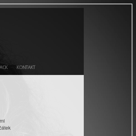
ACK
KONTAKT
lmi
ačátek